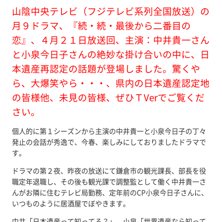
山陰中央テレビ（フジテレビ系列全国放送）の
月９ドラマ、『続・続・最後から二番目の
恋』、４月２１日放送回、主演：中井貴一さん
と小泉今日子さんの絶妙な掛け合いの中に、日
本遺産再認定の話題が登場しました。驚くや
ら、大爆笑やら・・・、県内の日本遺産認定地
の皆様他、未見の皆様、ぜひＴVerでご覧くだ
さい。
個人的に第１シーズンから主演の中井貴一と小泉今日子の丁々
発止の会話が秀逸で、今春、楽しみにしておりましたドラマで
す。
ドラマの第２夜、昨夜の放送にて鎌倉市の観光課長、部長を役
職定年退職し、その後も観光課で調整監として働く中井貴一さ
んがお隣に住むテレビ局勤務、定年前のCP小泉今日子さんに、
いつものように居酒屋でぼやきます。
中井「日本遺産って知ってる？」、小泉「世界遺産なら知って