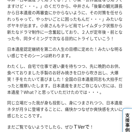
ますけど・・・。」のくだりから、中井さん「後輩の観光課長
から日本遺産の再審査にかからないように、その対策を任せら
れっちゃって、やっかいごとに困ったもんだ・・・」みたいな
ボヤキが出ます。小泉さんもテレビ局でレイムダック状態から
新たなドラマ制作に一念奮起しており、２人が定年後・前とな
った今、同タイミングで次なる目的にトライしていこう！
日本遺産認定継続を第二の人生の目標に定めた！みたいな明る
い感じでそのシーンは終わります。
わたくし、自宅で仕事で遅い妻を待ちつつ、先に晩酌のお供、
食べておりました手製のお好み焼きを口から吹き出し、大爆
笑！手をたたいて喜びました！全国の日本遺産同志も大拍手だ
ったと推察いたします。日本遺産をまだご存じない方には、日
本遺産？What？と思っていただけたのでは・・・。
同じ立場だった我が身も投影し、身につまされつつ、日本遺産
ネタが月９に登場することに、痛快かつなぜか爽快感を大いに
感じたところです。
ＴVerで
まだご覧でないようでしたら、ぜひ
！