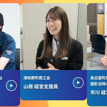
は
津和野町商工会
奥出雲町
撮影当時
山根 経営支援員
市川 