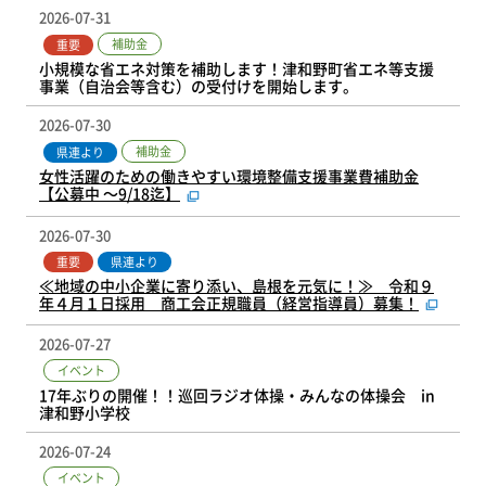
2026-07-31
補助金
重要
小規模な省エネ対策を補助します！津和野町省エネ等支援
事業（自治会等含む）の受付けを開始します。
2026-07-30
補助金
県連より
女性活躍のための働きやすい環境整備支援事業費補助金
【公募中 ～9/18迄】
2026-07-30
重要
県連より
≪地域の中小企業に寄り添い、島根を元気に！≫ 令和９
年４月１日採用 商工会正規職員（経営指導員）募集！
2026-07-27
イベント
17年ぶりの開催！！巡回ラジオ体操・みんなの体操会 in
津和野小学校
2026-07-24
イベント